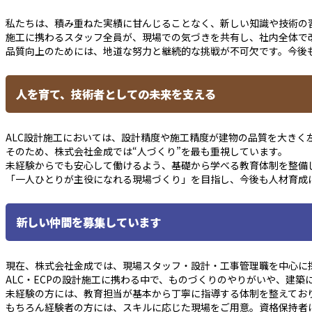
私たちは、積み重ねた実績に甘んじることなく、新しい知識や技術の
施工に携わるスタッフ全員が、現場での気づきを共有し、社内全体で
品質向上のためには、地道な努力と継続的な挑戦が不可欠です。今後
人を育て、技術者としての未来を支える
ALC設計施工においては、設計精度や施工精度が建物の品質を大きく
そのため、株式会社金成では“人づくり”を最も重視しています。
未経験からでも安心して働けるよう、基礎から学べる教育体制を整備
「一人ひとりが主役になれる現場づくり」を目指し、今後も人材育成
新しい仲間を募集しています
現在、株式会社金成では、現場スタッフ・設計・工事管理職を中心に
ALC・ECPの設計施工に携わる中で、ものづくりのやりがいや、建
未経験の方には、教育担当が基本から丁寧に指導する体制を整えてお
もちろん経験者の方には、スキルに応じた現場をご用意。資格保持者