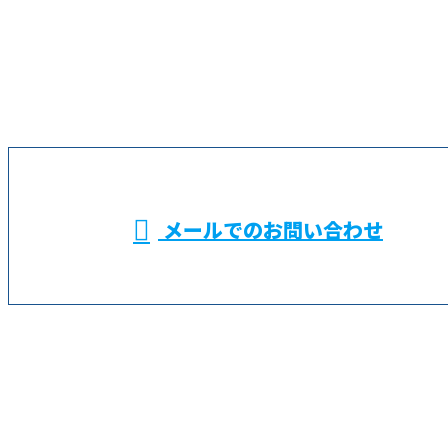
お電話でのお問い合わせ
045-574-9391
横浜市などでALC
施工による外壁工
受付／9：00～18：00
メールでのお問い合わせ
事なら鶴見区の株式会社金成におまかせ
✭
ホーム
✭
業務案内
✭
求職者の
みなさまへ