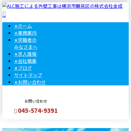
✭
ホーム
✭
業務案内
✭
求職者の
みなさまへ
✭
求人情報
✭
会社概要
✭
ブログ
サイトマップ
✭
お問い合わせ
お問い合わせ
045-574-9391