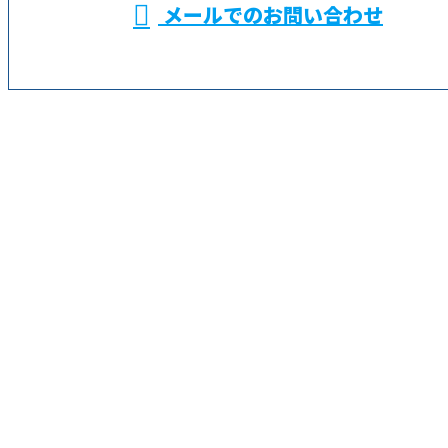
メールでのお問い合わせ
事なら鶴見区の株式会社金成におまかせ
✭
ホーム
✭
業務案内
✭
求職者の
みなさまへ
✭
求人情報
✭
会社概要
✭
ブログ
サイトマップ
✭
お問い合わせ
横浜市などでALC施工による外壁工事なら鶴見区の株
式会社金成におまかせ
〒230-0078