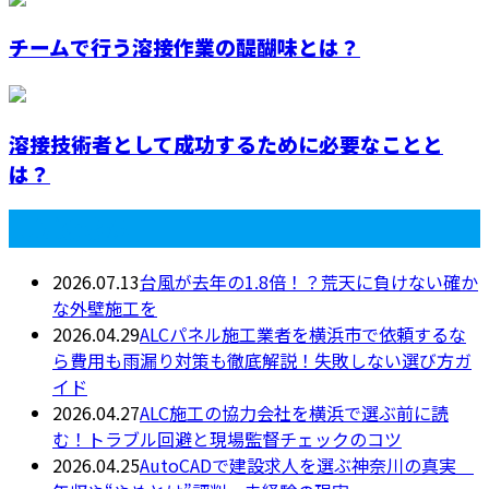
チームで行う溶接作業の醍醐味とは？
溶接技術者として成功するために必要なことと
は？
最近の投稿
2026.07.13
台風が去年の1.8倍！？荒天に負けない確か
な外壁施工を
2026.04.29
ALCパネル施工業者を横浜市で依頼するな
ら費用も雨漏り対策も徹底解説！失敗しない選び方ガ
イド
2026.04.27
ALC施工の協力会社を横浜で選ぶ前に読
む！トラブル回避と現場監督チェックのコツ
2026.04.25
AutoCADで建設求人を選ぶ神奈川の真実