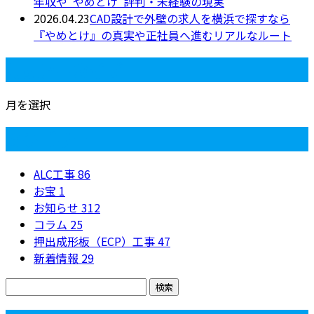
年収や“やめとけ”評判・未経験の現実
2026.04.23
CAD設計で外壁の求人を横浜で探すなら
『やめとけ』の真実や正社員へ進むリアルなルート
月別アーカイブ
月を選択
カテゴリー
ALC工事
86
お宝
1
お知らせ
312
コラム
25
押出成形板（ECP）工事
47
新着情報
29