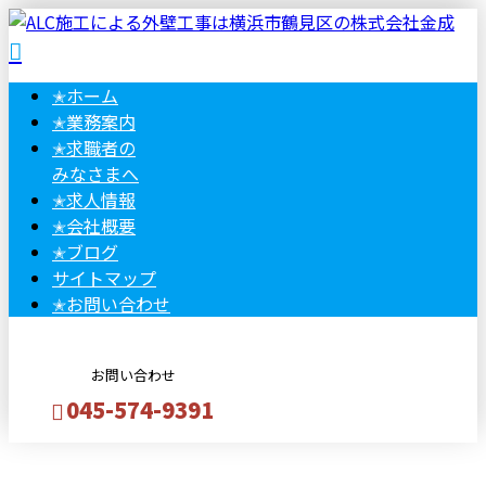
✭
ホーム
✭
業務案内
✭
求職者の
みなさまへ
✭
求人情報
✭
会社概要
✭
ブログ
サイトマップ
✭
お問い合わせ
お問い合わせ
045-574-9391