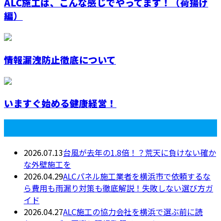
ALC施工は、こんな感じでやってます！（荷揚げ
編）
情報漏洩防止徹底について
いますぐ始める健康経営！
最近の投稿
2026.07.13
台風が去年の1.8倍！？荒天に負けない確か
な外壁施工を
2026.04.29
ALCパネル施工業者を横浜市で依頼するな
ら費用も雨漏り対策も徹底解説！失敗しない選び方ガ
イド
2026.04.27
ALC施工の協力会社を横浜で選ぶ前に読