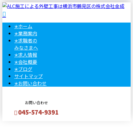
✭
ホーム
✭
業務案内
✭
求職者の
みなさまへ
✭
求人情報
✭
会社概要
✭
ブログ
サイトマップ
✭
お問い合わせ
お問い合わせ
045-574-9391