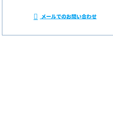
受付／9：00～18：00
メールでのお問い合わせ
事なら鶴見区の株式会社金成におまかせ
✭
ホーム
✭
業務案内
✭
求職者の
みなさまへ
✭
求人情報
✭
会社概要
✭
ブログ
サイトマップ
✭
お問い合わせ
横浜市などでALC施工による外壁工事なら鶴見区の株