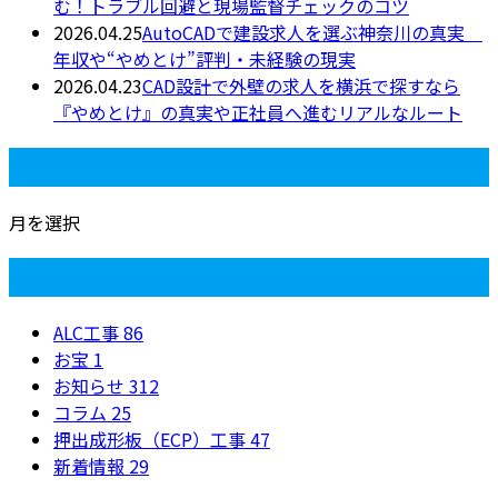
む！トラブル回避と現場監督チェックのコツ
2026.04.25
AutoCADで建設求人を選ぶ神奈川の真実
年収や“やめとけ”評判・未経験の現実
2026.04.23
CAD設計で外壁の求人を横浜で探すなら
『やめとけ』の真実や正社員へ進むリアルなルート
月別アーカイブ
月を選択
カテゴリー
ALC工事
86
お宝
1
お知らせ
312
コラム
25
押出成形板（ECP）工事
47
新着情報
29