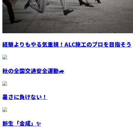
経験よりもやる気重視！ALC施工のプロを目指そう
秋の全国交通安全運動🚙
暑さに負けない！
新生「金成」✨