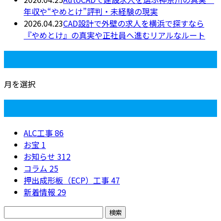
年収や“やめとけ”評判・未経験の現実
2026.04.23
CAD設計で外壁の求人を横浜で探すなら
『やめとけ』の真実や正社員へ進むリアルなルート
月別アーカイブ
月を選択
カテゴリー
ALC工事
86
お宝
1
お知らせ
312
コラム
25
押出成形板（ECP）工事
47
新着情報
29