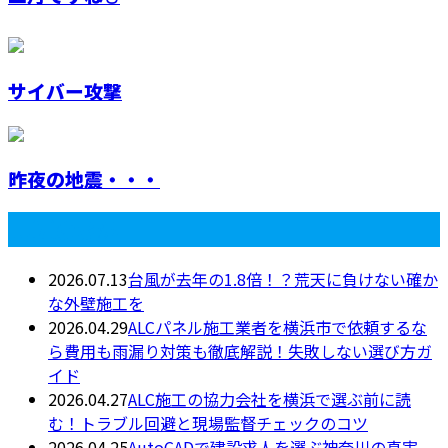
サイバー攻撃
昨夜の地震・・・
最近の投稿
2026.07.13
台風が去年の1.8倍！？荒天に負けない確か
な外壁施工を
2026.04.29
ALCパネル施工業者を横浜市で依頼するな
ら費用も雨漏り対策も徹底解説！失敗しない選び方ガ
イド
2026.04.27
ALC施工の協力会社を横浜で選ぶ前に読
む！トラブル回避と現場監督チェックのコツ
2026.04.25
AutoCADで建設求人を選ぶ神奈川の真実