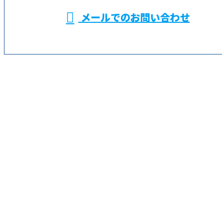
メールでのお問い合わせ
事なら鶴見区の株式会社金成におまかせ
✭
ホーム
✭
業務案内
✭
求職者の
みなさまへ
✭
求人情報
✭
会社概要
✭
ブログ
サイトマップ
✭
お問い合わせ
横浜市などでALC施工による外壁工事なら鶴見区の株
式会社金成におまかせ