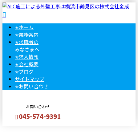
✭
ホーム
✭
業務案内
✭
求職者の
みなさまへ
✭
求人情報
✭
会社概要
✭
ブログ
サイトマップ
✭
お問い合わせ
お問い合わせ
045-574-9391