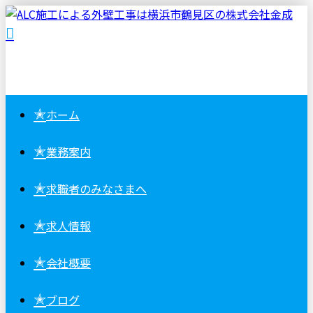
✭
ホーム
✭
業務案内
✭
求職者の
みなさまへ
✭
求人情報
✭
会社概要
✭
ブログ