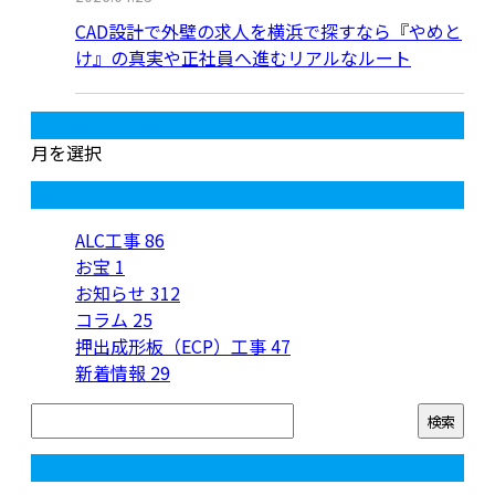
CAD設計で外壁の求人を横浜で探すなら『やめと
け』の真実や正社員へ進むリアルなルート
月別アーカイブ
月を選択
カテゴリー
ALC工事
86
お宝
1
お知らせ
312
コラム
25
押出成形板（ECP）工事
47
新着情報
29
コラム