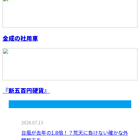
金成の社用車
『新五百円硬貨』
最近の投稿
2026.07.13
台風が去年の1.8倍！？荒天に負けない確かな外