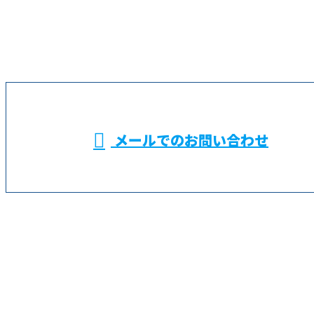
お電話でのお問い合わせ
045-574-9391
横浜市などでALC
施工による外壁工
受付／9：00～18：00
メールでのお問い合わせ
事なら鶴見区の株式会社金成におまかせ
ホーム
業務案内
求職者の
みなさまへ
求人情報
会社概要