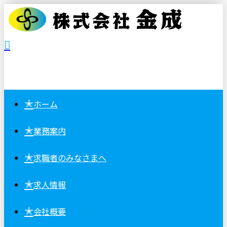
✭
ホーム
✭
業務案内
✭
求職者の
みなさまへ
✭
求人情報
✭
会社概要