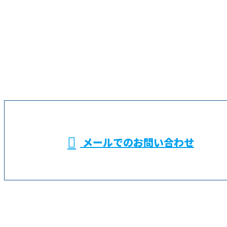
お問い合わせ
お電話でのお問い合わせ
045-574-9391
横浜市などでALC
施工による外壁工
受付／9：00～18：00
メールでのお問い合わせ
事なら鶴見区の株式会社金成におまかせ
ホーム
業務案内