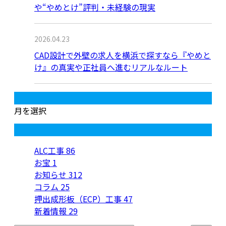
や“やめとけ”評判・未経験の現実
2026.04.23
CAD設計で外壁の求人を横浜で探すなら『やめと
け』の真実や正社員へ進むリアルなルート
月別アーカイブ
月を選択
カテゴリー
ALC工事
86
お宝
1
お知らせ
312
コラム
25
押出成形板（ECP）工事
47
新着情報
29