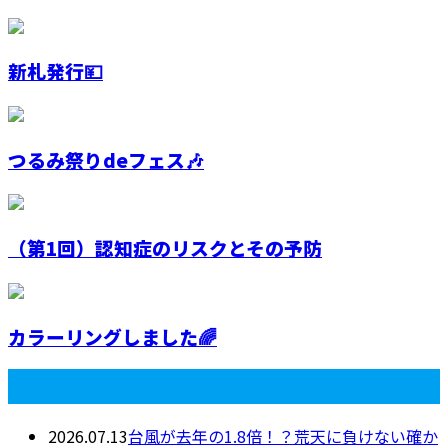
新札発行💴
つるみ祭りdeフェス🎶
（第1回）認知症のリスクとその予防
カラーリングしました🌈
最近の投稿
2026.07.13
台風が去年の1.8倍！？荒天に負けない確か