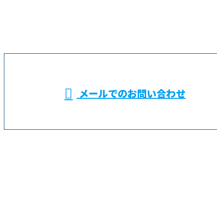
045-574-9391
横浜市などでALC
施工による外壁工
受付／9：00～18：00
メールでのお問い合わせ
事なら鶴見区の株式会社金成におまかせ
✭
ホーム
✭
業務案内
✭
求職者の
みなさまへ
✭
求人情報
✭
会社概要