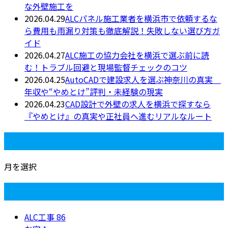
な外壁施工を
2026.04.29
ALCパネル施工業者を横浜市で依頼するな
ら費用も雨漏り対策も徹底解説！失敗しない選び方ガ
イド
2026.04.27
ALC施工の協力会社を横浜で選ぶ前に読
む！トラブル回避と現場監督チェックのコツ
2026.04.25
AutoCADで建設求人を選ぶ神奈川の真実
年収や“やめとけ”評判・未経験の現実
2026.04.23
CAD設計で外壁の求人を横浜で探すなら
『やめとけ』の真実や正社員へ進むリアルなルート
月別アーカイブ
月を選択
カテゴリー
ALC工事
86