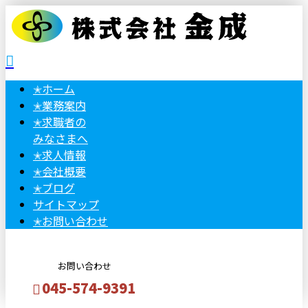
✭
ホーム
✭
業務案内
✭
求職者の
みなさまへ
✭
求人情報
✭
会社概要
✭
ブログ
サイトマップ
✭
お問い合わせ
お問い合わせ
045-574-9391