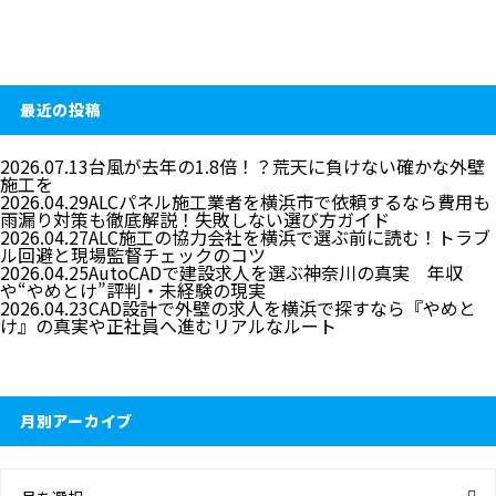
最近の投稿
2026.07.13
台風が去年の1.8倍！？荒天に負けない確かな外壁
施工を
2026.04.29
ALCパネル施工業者を横浜市で依頼するなら費用も
雨漏り対策も徹底解説！失敗しない選び方ガイド
2026.04.27
ALC施工の協力会社を横浜で選ぶ前に読む！トラブ
ル回避と現場監督チェックのコツ
2026.04.25
AutoCADで建設求人を選ぶ神奈川の真実 年収
や“やめとけ”評判・未経験の現実
2026.04.23
CAD設計で外壁の求人を横浜で探すなら『やめと
け』の真実や正社員へ進むリアルなルート
月別アーカイブ